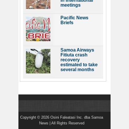
in international
meetings
Pacific News
Briefs
Samoa Airways
Fitiuta crash
recovery
estimated to take
several months
Copyright © 2026 Osini Faleatasi Inc. dba Samoa
News | All Rights Reserved