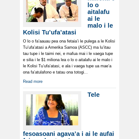
lo o
aitalafu
ai le
malo i le
Kolisi Tu’ufa’atasi
O lo o fa’aauau pea ona fetaia’i le pulega a le Kolisi
Tu’ufa’atasi a Amerika Samoa (ASCC) ma lu’itau
tau tupe i le taimi nei, e mafua mai i le vaega tupe
e silia i le $1 miliona lea o lo o aitalafu ai le malo i
le Kolisi Tu’ufa’atasi, e ala i vaega tupe ua mae’a
ona fa’atulafono e tatau ona totogi...
Read more
Tele
fesoasoani agava’a i ai le aufai