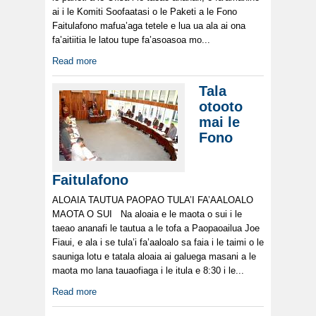
ai i le Komiti Soofaatasi o le Paketi a le Fono
Faitulafono mafua’aga tetele e lua ua ala ai ona
fa’aitiitia le latou tupe fa’asoasoa mo...
Read more
Tala
otooto
mai le
Fono
Faitulafono
ALOAIA TAUTUA PAOPAO TULA’I FA’AALOALO
MAOTA O SUI Na aloaia e le maota o sui i le
taeao ananafi le tautua a le tofa a Paopaoailua Joe
Fiaui, e ala i se tula’i fa’aaloalo sa faia i le taimi o le
sauniga lotu e tatala aloaia ai galuega masani a le
maota mo lana tauaofiaga i le itula e 8:30 i le...
Read more