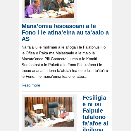
Mana’omia fesoasoani a le
Fono i le atina’eina au ta’aalo a
AS
Na fa’ai’u le molimau a le afioga i le Fa’atonusili o
le Ofisa o Paka ma Malaetaalo a le malo ia
Maeata’anoa Pili Gaoteote i luma o le Komiti
Soofaatasi o le Paketi a le Fono Faitulafono i le
taeao ananafi, i lona fa’atula’i lea o se lu’i i ta’ita’i o
le Fono, i le mana’omia lea o le latou...
Read more
Fesiligia
e ni isi
Faipule
tulafono
fa’afoe ai
iloiloga