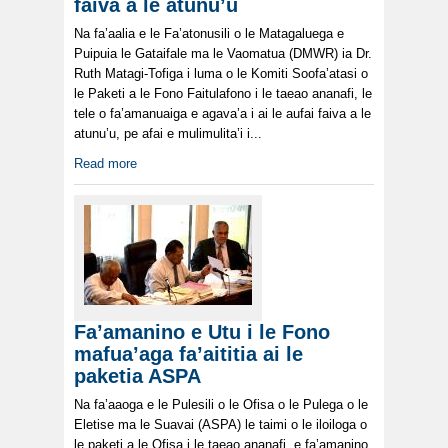
faiva a le atunu’u
Na fa’aalia e le Fa’atonusili o le Matagaluega e
Puipuia le Gataifale ma le Vaomatua (DMWR) ia Dr.
Ruth Matagi-Tofiga i luma o le Komiti Soofa’atasi o
le Paketi a le Fono Faitulafono i le taeao ananafi, le
tele o fa’amanuaiga e agava’a i ai le aufai faiva a le
atunu’u, pe afai e mulimulita’i i...
Read more
Fa’amanino e Utu i le Fono
mafua’aga fa’aititia ai le
paketia ASPA
Na fa’aaoga e le Pulesili o le Ofisa o le Pulega o le
Eletise ma le Suavai (ASPA) le taimi o le iloiloga o
le paketi a le Ofisa i le taeao ananafi, e fa’amanino