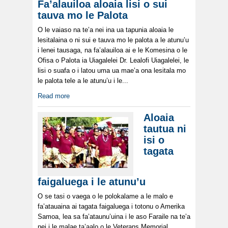
Fa’alauiloa aloaia lisi o sui
tauva mo le Palota
O le vaiaso na te’a nei ina ua tapunia aloaia le
lesitalaina o ni sui e tauva mo le palota a le atunu’u
i lenei tausaga, na fa’alauiloa ai e le Komesina o le
Ofisa o Palota ia Uiagalelei Dr. Lealofi Uiagalelei, le
lisi o suafa o i latou uma ua mae’a ona lesitala mo
le palota tele a le atunu’u i le...
Read more
Aloaia
tautua ni
isi o
tagata
faigaluega i le atunu’u
O se tasi o vaega o le polokalame a le malo e
fa’atauaina ai tagata faigaluega i totonu o Amerika
Samoa, lea sa fa’ataunu’uina i le aso Faraile na te’a
nei i le malae ta’aalo o le Veterans Memorial