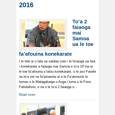
2016
To’a 2
faiaoga
mai
Samoa
ua le toe
fa’afouina konekarate
I le tele ai o tala ua salalau solo i le fa’aiuga ua faia
i konekarate a faiaoga mai Samoa e to’a 10 ina ia
le toe fa’afouina a latou konekarate, o le aso Faraile
na te’a nei na fa’amaonia ai e le Fa’atonusili le
tumau o le Matagaluega o Aoga i luma o le Fono
Faitulafono, e na o le to’a 2 faiaoga o...
Read more