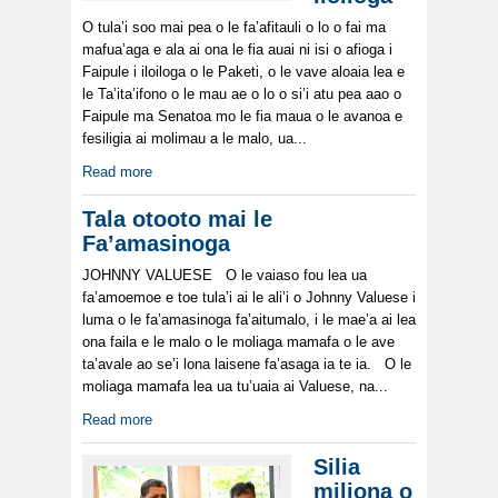
O tula’i soo mai pea o le fa’afitauli o lo o fai ma
mafua’aga e ala ai ona le fia auai ni isi o afioga i
Faipule i iloiloga o le Paketi, o le vave aloaia lea e
le Ta’ita’ifono o le mau ae o lo o si’i atu pea aao o
Faipule ma Senatoa mo le fia maua o le avanoa e
fesiligia ai molimau a le malo, ua...
Read more
Tala otooto mai le
Fa’amasinoga
JOHNNY VALUESE O le vaiaso fou lea ua
fa’amoemoe e toe tula’i ai le ali’i o Johnny Valuese i
luma o le fa’amasinoga fa’aitumalo, i le mae’a ai lea
ona faila e le malo o le moliaga mamafa o le ave
ta’avale ao se’i lona laisene fa’asaga ia te ia. O le
moliaga mamafa lea ua tu’uaia ai Valuese, na...
Read more
Silia
miliona o