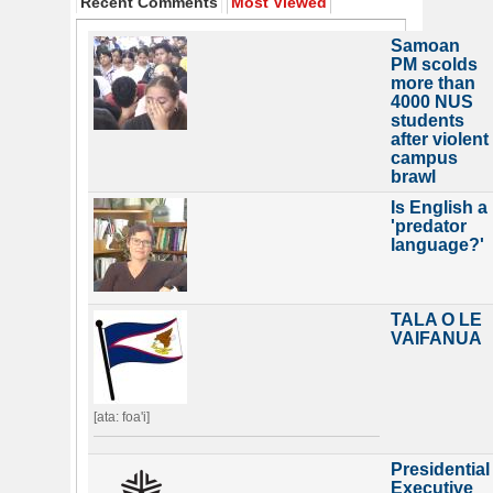
Recent Comments
Most Viewed
Samoan
PM scolds
more than
4000 NUS
students
after violent
campus
brawl
Is English a
'predator
language?'
TALA O LE
VAIFANUA
[ata: foa'i]
Presidential
Executive