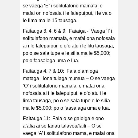
se vaega ‘E’ i solitulafono mamafa, e
mafai on nofosala i le falepuipui, i le va o
le lima ma le 15 tausaga.
Faitauga 3, 4, 6 & 9: Faiaiga - Vaega ‘I’ i
solitulafono mamafa, e mafai ona nofosala
ai i le falepuipui, e o’o atu i le fitu tausaga,
po o se sala tupe e le silia ma le $5,000;
po o faasalaga uma e lua.
Faitauga 4, 7 & 10: Faia o amioga
mataga i lona tulaga mumua – O se vaega
‘O’ i solitulafono mamafa, e mafai ona
nofosala ai i le falepuipui, e o’o atu i le
lima tausaga, po o se sala tupe e le silia
ma le $5,000; po o faasalaga uma e lua.
Faitauga 11: Faia o se gaioiga e ono
a’afia ai se fanau talavou/laiti – O se
vaega ‘A’ i solitulafono mama, e mafai ona