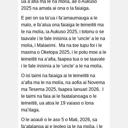
ua a’afia ma le na molia, ae o Aukuso
2025 na amata ai ona o la faiaiga.
E pei on sa ta’ua i fa’amaumauga a le
malo, e fa’alua ona faiaiga le teineititi ma
le na molia, ia Aukuso 2025, i totonu o se
taavale i le fale inisinia a le ‘uncle’ a le na
molia, i Malaeimi. Ma na toe tupu foi i le
masina o Oketopa 2025, i le potu moe a le
teineititi na a’afia, faapea tua o se taavale
i le fale inisinia a le ‘uncle’ a le na molia.
O isi taimi na faiaiga ai le teineititi na
a’afia ma le na molia, na aofia ai Novema
ma Tesema 2025, faapea Ianuari 2026. I
le taimi na faia ai le faatalanoaga o le
teineititi, ua atoa le 19 vaiaso o lona
ma’itaga.
O le aoauli o le aso 5 o Mati, 2026, sa
fa’atalanoa ai e leoleo ia le na molia, i le