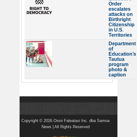
Order
escalates
attacks on
Birthright
Citizenship
in U.S.
Territories
Department
of
Education’s
Tautua
program
photo &
caption
Copyright © 2026 Osini Faleatasi Inc. dba Samoa
News | All Rights Reserved