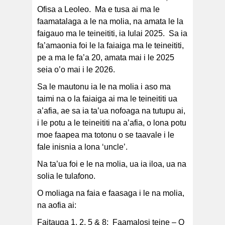
Ofisa a Leoleo. Ma e tusa ai ma le
faamatalaga a le na molia, na amata le la
faigauo ma le teineititi, ia Iulai 2025. Sa ia
fa’amaonia foi le la faiaiga ma le teineititi,
pe a ma le fa’a 20, amata mai i le 2025
seia o’o mai i le 2026.
Sa le mautonu ia le na molia i aso ma
taimi na o la faiaiga ai ma le teineititi ua
a’afia, ae sa ia ta’ua nofoaga na tutupu ai,
i le potu a le teineititi na a’afia, o lona potu
moe faapea ma totonu o se taavale i le
fale inisnia a lona ‘uncle’.
Na ta’ua foi e le na molia, ua ia iloa, ua na
solia le tulafono.
O moliaga na faia e faasaga i le na molia,
na aofia ai:
Faitauga 1, 2, 5 & 8: Faamalosi teine – O