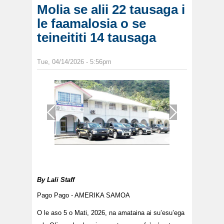
Molia se alii 22 tausaga i
le faamalosia o se
teineititi 14 tausaga
Tue, 04/14/2026 - 5:56pm
1
/
1
By
Lali Staff
Pago Pago - AMERIKA SAMOA
O le aso 5 o Mati, 2026, na amataina ai su’esu’ega