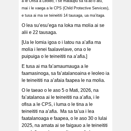
a le Ofisa a Leoleo, i se mataupu sa fa’ao’o atu,
mai i le vaega a le CPS (Child Protective Services),
e tusa ai ma se teineititi 14 tausaga, ua ma’itaga.
O lea su’esu’ega na loka ma molia ai se
alii e 22 tausaga.
[Ua le lomia igoa o i latou na a’afia ma
molia i lenei faalavelave, ona o le
puipuiga o le teineititi na a’afia.]
E tusa ai ma fa’amaumauga a le
faamasinoga, sa fa’atalanoaina e leoleo ia
le teineititi na a’afaia faapea le na molia.
O le taeao o le aso 5 o Mati, 2026, na
fa’atalanoa ai le teineititi na a’afia, i le
ofisa a le CPS, i luma o le tina a le
teineititi na a’afia. Ma sa ta’ua i lea
faatalanoaga e faapea, o le aso 30 o Iulai
2025, na amata ai se faigauo a le teineititi