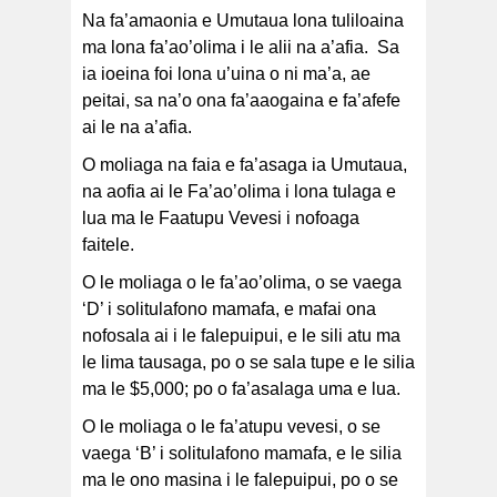
Na fa’amaonia e Umutaua lona tuliloaina
ma lona fa’ao’olima i le alii na a’afia. Sa
ia ioeina foi lona u’uina o ni ma’a, ae
peitai, sa na’o ona fa’aaogaina e fa’afefe
ai le na a’afia.
O moliaga na faia e fa’asaga ia Umutaua,
na aofia ai le Fa’ao’olima i lona tulaga e
lua ma le Faatupu Vevesi i nofoaga
faitele.
O le moliaga o le fa’ao’olima, o se vaega
‘D’ i solitulafono mamafa, e mafai ona
nofosala ai i le falepuipui, e le sili atu ma
le lima tausaga, po o se sala tupe e le silia
ma le $5,000; po o fa’asalaga uma e lua.
O le moliaga o le fa’atupu vevesi, o se
vaega ‘B’ i solitulafono mamafa, e le silia
ma le ono masina i le falepuipui, po o se