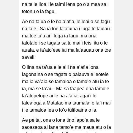
na te le iloa i le taimi lena po o a mea sa i
totonu o ia fagu.
Ae na ta’ua e le na a’afia, le leai o se fagu
na ta’e. Sa ia toe fa’atuina i luga le laulau
ma toe tu’u ai i luga ia fagu, ma ona
talotalo i se tagata sa tu mai i leisi itu o le
auala, e fa’ato’ese iai ma fa’aauau ona toe
savali.
O iina na ta’ua e le alii na a’afia lona
lagonaina o se tagata o palauvale leotele
ma ia va’aia se tamaloa o tamo’e atu ia te
ia, ma se la’au. Ma sa faapea ona tamo’e
fa’atopetope ai le na a’afia, agai i le
falea’oga a Matafao ma taumafai e lafi mai
i le tamaloa lea o lo’o tuliloaina o ia.
Ae peitai, ona o lona tino lapo’a sa le
saoasaoa ai lana tamo’e ma maua atu o ia