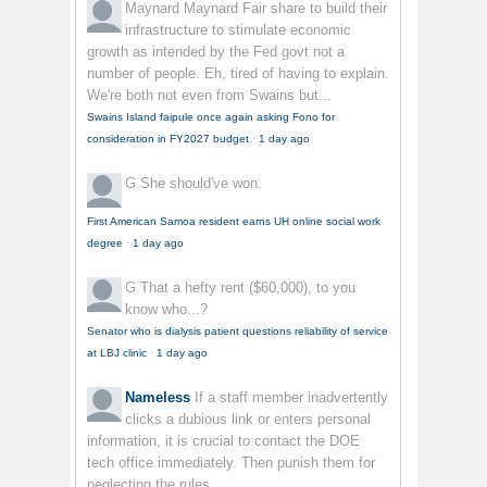
Maynard Maynard
Fair share to build their
infrastructure to stimulate economic
growth as intended by the Fed govt not a
number of people. Eh, tired of having to explain.
We're both not even from Swains but...
Swains Island faipule once again asking Fono for
consideration in FY2027 budget
·
1 day ago
G
She should've won.
First American Samoa resident earns UH online social work
degree
·
1 day ago
G
That a hefty rent ($60,000), to you
know who...?
Senator who is dialysis patient questions reliability of service
at LBJ clinic
·
1 day ago
Nameless
If a staff member inadvertently
clicks a dubious link or enters personal
information, it is crucial to contact the DOE
tech office immediately. Then punish them for
neglecting the rules.