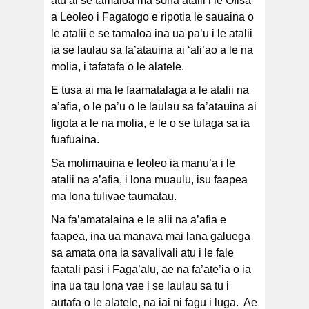
atu ai se tamaloa ma sona atalii i le Ofisa
a Leoleo i Fagatogo e ripotia le sauaina o
le atalii e se tamaloa ina ua pa’u i le atalii
ia se laulau sa fa’atauina ai ‘ali’ao a le na
molia, i tafatafa o le alatele.
E tusa ai ma le faamatalaga a le atalii na
a’afia, o le pa’u o le laulau sa fa’atauina ai
figota a le na molia, e le o se tulaga sa ia
fuafuaina.
Sa molimauina e leoleo ia manu’a i le
atalii na a’afia, i lona muaulu, isu faapea
ma lona tulivae taumatau.
Na fa’amatalaina e le alii na a’afia e
faapea, ina ua manava mai lana galuega
sa amata ona ia savalivali atu i le fale
faatali pasi i Faga’alu, ae na fa’ate’ia o ia
ina ua tau lona vae i se laulau sa tu i
autafa o le alatele, na iai ni fagu i luga. Ae