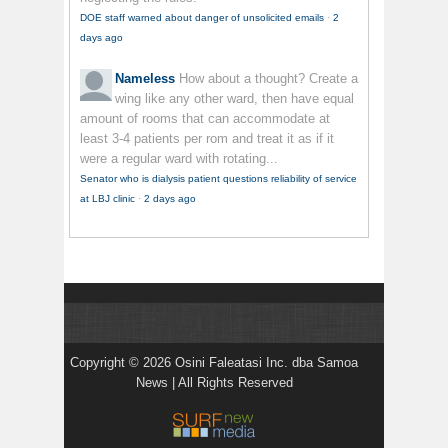
DOE staff warned about danger of unsolicited emails
·
2
days ago
Nameless
How about a thought? Create a
wing like any other ward, then have equal
amount of rooms that can accommodate at
least 3-4 patients per rom and treat it as if it
were a regular ward with rotating...
Senator who is dialysis patient questions reliability of service
at LBJ clinic
·
2 days ago
Copyright © 2026 Osini Faleatasi Inc. dba Samoa
News | All Rights Reserved