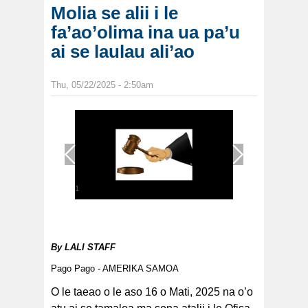
Molia se alii i le
fa’ao’olima ina ua pa’u
ai se laulau ali’ao
Thu, 05/22/2025 - 2:50am
1
/
1
By
LALI STAFF
Pago Pago - AMERIKA SAMOA
O le taeao o le aso 16 o Mati, 2025 na o’o