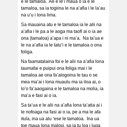
e le tamaloa. Ae e le’i maua o ia e le
tamaloa, sa ia togiina le na a’afia i le la’au
na u’u i lona lima.
Sa mauaina atu e le tamaloa ia le alii na
a’afia i le pa a le aoga ma taofi ai o ia ae
ona (tamaloa) a’apa i ni ma’a. Na ta’ua e
le na a’afia ia le tatu’i e le tamaloa o ona
foliga.
Na faamatalaina foi e le alii na a’afia lona
taumafai e puipui ona foliga mai i le
tamaloa ae ona fa’alogoina le tau o se
mea ma’ai i lona muaulu ma ia iloa ai, o
lo’o fa’aaogaina e le tamaloa na molia, ia
ma’a e fasi ai o ia.
Sa ta’ua e le alii na a’afia lona ta’atia ai i
le nofoaga na fasi ai o ia, pe a ma le afa
itula, ina ua alu ‘ese le tamaloa. Ina ua
toe maua lona malosi, sa ia tu loa i luga