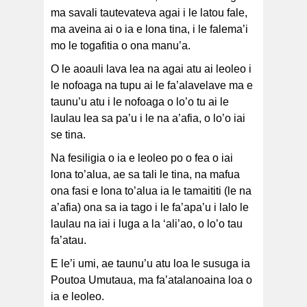
ma savali tautevateva agai i le latou fale,
ma aveina ai o ia e lona tina, i le falema’i
mo le togafitia o ona manu’a.
O le aoauli lava lea na agai atu ai leoleo i
le nofoaga na tupu ai le fa’alavelave ma e
taunu’u atu i le nofoaga o lo’o tu ai le
laulau lea sa pa’u i le na a’afia, o lo’o iai
se tina.
Na fesiligia o ia e leoleo po o fea o iai
lona to’alua, ae sa tali le tina, na mafua
ona fasi e lona to’alua ia le tamaititi (le na
a’afia) ona sa ia tago i le fa’apa’u i lalo le
laulau na iai i luga a la ‘ali’ao, o lo’o tau
fa’atau.
E le’i umi, ae taunu’u atu loa le susuga ia
Poutoa Umutaua, ma fa’atalanoaina loa o
ia e leoleo.