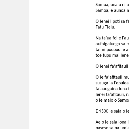
Samoa, ona o ni a
Samoa, e aunoa m
O lenei lipoti sa 
Fatu Tielu.
Na ta’ua foi e Fau
aufaigaluega sa ma
taimi puupuu, e a
toe tupu mai lenei
O lenei fa’afitaul
O le fa’afitauli 
susuga ia Fepulea
fa’aaogaina lona t
lenei fa’afitauli, 
o le malo o Samo
E $500 le sala o le
Ae o le sala lona
pasese sa na umia