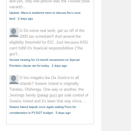
and yes, only one person was the Trustee (now
vacant)-...
Update: Manu’a residents meet to discuss Atu’u trust
land
·
2 days ago
G
Do some real work, get us off of the
2000 tax schedule!!! And amend the
eligibility threshold for EIC. Just because ASG
can't fulfill it's financial responsibilities ("the
gov't...
Senate hearing for 12-month moratorium on Special
Provision clause set for today
·
2 days ago
O la'u magaku lea
Oa Justice to all
islands? Swains Island is originally
Tokelau, Olohenga. One way or another, the
Jennings family (palagi guy) got sole control of
Swains Island and it's been that way since....
Swains Island faipule once again asking Fono for
consideration in FY2027 budget
·
3 days ago