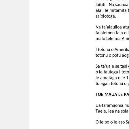
laititi. Na saunoa
ala i le mitamita 
sa’olotoga.
Na fa’alauiloa atu
fa’aletonu tala o 
malo tele ma Ame
I totonu o Amerika
totonu o potu aog
Sa ta’ua e se tas
o le tautoga i to
le amataga o le 19
tulaga i totonu o 
TOE MAUA LE P
Ua fa’amaonia mai
Taele, lea na sola
O le po o le aso 