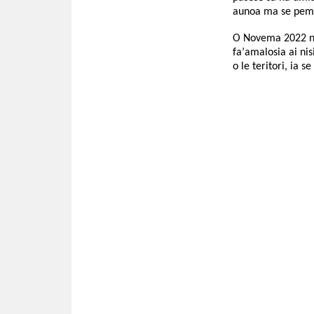
aunoa ma se pemi
O Novema 2022 na
fa’amalosia ai ni
o le teritori, ia s