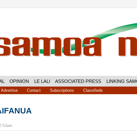
AL
OPINION
LE LALI
ASSOCIATED PRESS
LINKING SA
Advertise
Contact
Subscriptions
Classifieds
VAIFANUA
12:53am