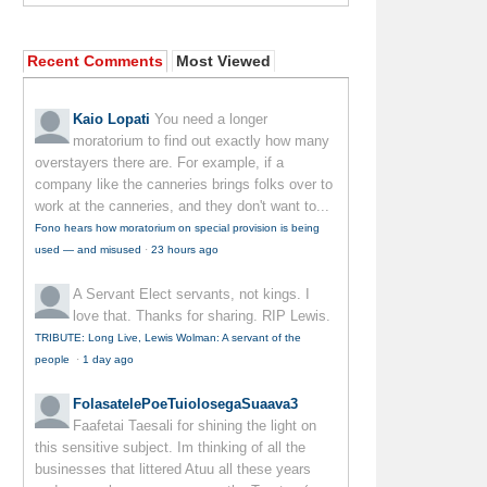
Recent Comments
Most Viewed
Kaio Lopati
You need a longer
moratorium to find out exactly how many
overstayers there are. For example, if a
company like the canneries brings folks over to
work at the canneries, and they don't want to...
Fono hears how moratorium on special provision is being
used — and misused
·
23 hours ago
A Servant
Elect servants, not kings. I
love that. Thanks for sharing. RIP Lewis.
TRIBUTE: Long Live, Lewis Wolman: A servant of the
people
·
1 day ago
FolasatelePoeTuiolosegaSuaava3
Faafetai Taesali for shining the light on
this sensitive subject. Im thinking of all the
businesses that littered Atuu all these years