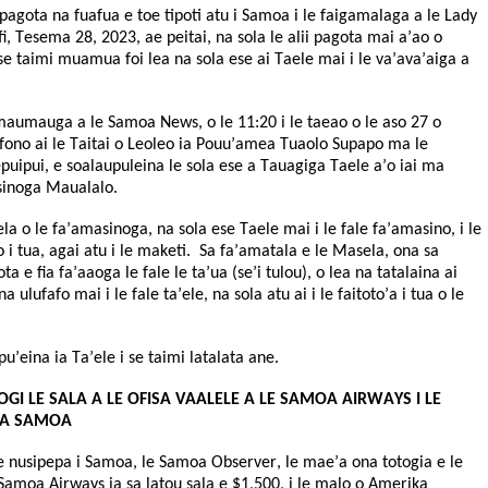
 pagota na fuafua e toe tipoti atu i Samoa i le faigamalaga a le Lady
i, Tesema 28, 2023, ae peitai, na sola le alii pagota mai a’ao o
se taimi muamua foi lea na sola ese ai Taele mai i le va’ava’aiga a
maumauga a le Samoa News, o le 11:20 i le taeao o le aso 27 o
fono ai le Taitai o Leoleo ia Pouu’amea Tuaolo Supapo ma le
epuipui, e soalaupuleina le sola ese a Tauagiga Taele a’o iai ma
sinoga Maualalo.
la o le fa’amasinoga, na sola ese Taele mai i le fale fa’amasino, i le
to i tua, agai atu i le maketi. Sa fa’amatala e le Masela, ona sa
ota e fia fa’aaoga le fale le ta’ua (se’i tulou), o lea na tatalaina ai
 ulufafo mai i le fale ta’ele, na sola atu ai i le faitoto’a i tua o le
u’eina ia Ta’ele i se taimi latalata ane.
GI LE SALA A LE OFISA VAALELE A LE SAMOA AIRWAYS I LE
KA SAMOA
le nusipepa i Samoa, le Samoa Observer, le mae’a ona totogia e le
 Samoa Airways ia sa latou sala e $1,500, i le malo o Amerika