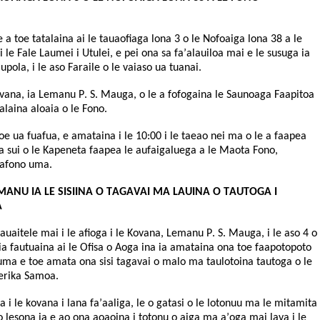
e a toe tatalaina ai le tauaofiaga lona 3 o le Nofoaiga lona 38 a le
i le Fale Laumei i Utulei, e pei ona sa fa’alauiloa mai e le susuga ia
ola, i le aso Faraile o le vaiaso ua tuanai.
Kovana, ia Lemanu P. S. Mauga, o le a fofogaina le Saunoaga Faapitoa
talaina aloaia o le Fono.
 ua fuafua, e amataina i le 10:00 i le taeao nei ma o le a faapea
a sui o le Kapeneta faapea le aufaigaluega a le Maota Fono,
lafono uma.
MANU IA LE SISIINA O TAGAVAI MA LAUINA O TAUTOGA I
A
alauaitele mai i le afioga i le Kovana, Lemanu P. S. Mauga, i le aso 4 o
 ia fautuaina ai le Ofisa o Aoga ina ia amataina ona toe faapotopoto
uma e toe amata ona sisi tagavai o malo ma taulotoina tautoga o le
erika Samoa.
ga i le kovana i lana fa’aaliga, le o gatasi o le lotonuu ma le mitamita
o lesona ia e ao ona aoaoina i totonu o aiga ma a’oga mai lava i le