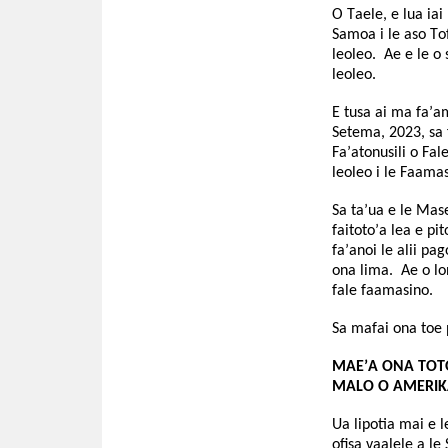
O Taele, e lua iai
Samoa i le aso Tof
leoleo. Ae e le o 
leoleo.
E tusa ai ma fa’a
Setema, 2023, sa 
Fa’atonusili o Fal
leoleo i le Faama
Sa ta’ua e le Mase
faitoto’a lea e pi
fa’anoi le alii pag
ona lima. Ae o lona
fale faamasino.
Sa mafai ona toe p
MAE’A ONA TOTO
MALO O AMERI
Ua lipotia mai e 
ofisa vaalele a le