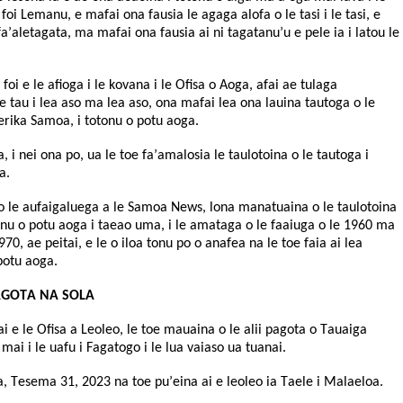
 foi Lemanu, e mafai ona fausia le agaga alofa o le tasi i le tasi, e
fa’aletagata, ma mafai ona fausia ai ni tagatanu’u e pele ia i latou le
 foi e le afioga i le kovana i le Ofisa o Aoga, afai ae tulaga
le tau i lea aso ma lea aso, ona mafai lea ona lauina tautoga o le
rika Samoa, i totonu o potu aoga.
, i nei ona po, ua le toe fa’amalosia le taulotoina o le tautoga i
a.
i o le aufaigaluega a le Samoa News, lona manatuaina o le taulotoina
tonu o potu aoga i taeao uma, i le amataga o le faaiuga o le 1960 ma
70, ae peitai, e le o iloa tonu po o anafea na le toe faia ai lea
potu aoga.
AGOTA NA SOLA
 e le Ofisa a Leoleo, le toe mauaina o le alii pagota o Tauaiga
 mai i le uafu i Fagatogo i le lua vaiaso ua tuanai.
Sa, Tesema 31, 2023 na toe pu’eina ai e leoleo ia Taele i Malaeloa.