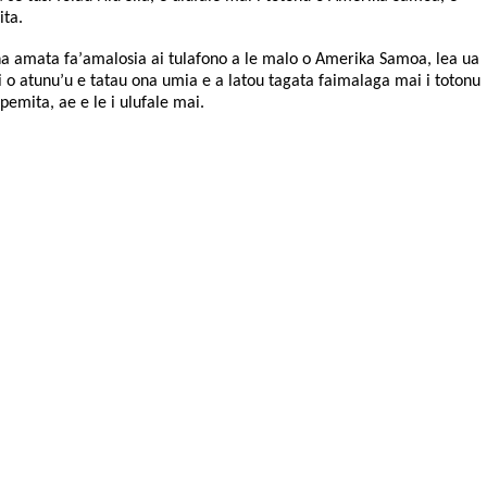
ta.
 amata fa’amalosia ai tulafono a le malo o Amerika Samoa, lea ua
si o atunu’u e tatau ona umia e a latou tagata faimalaga mai i totonu
e pemita, ae e le i ulufale mai.