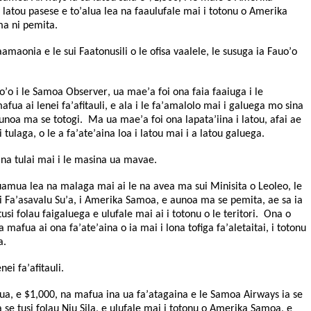
 latou pasese e to’alua lea na faaulufale mai i totonu o Amerika
a ni pemita.
faamaonia e le sui Faatonusili o le ofisa vaalele, le susuga ia Fauo’o
o’o i le Samoa Observer, ua mae’a foi ona faia faaiuga i le
fua ai lenei fa’afitauli, e ala i le fa’amalolo mai i galuega mo sina
unoa ma se totogi. Ma ua mae’a foi ona lapata’iina i latou, afai ae
 tulaga, o le a fa’ate’aina loa i latou mai i a latou galuega.
i na tulai mai i le masina ua mavae.
muamua lea na malaga mai ai le na avea ma sui Minisita o Leoleo, le
i Fa’asavalu Su’a, i Amerika Samoa, e aunoa ma se pemita, ae sa ia
usi folau faigaluega e ulufale mai ai i totonu o le teritori. Ona o
na mafua ai ona fa’ate’aina o ia mai i lona tofiga fa’aletaitai, i totonu
a.
nei fa’afitauli.
 lua, e $1,000, na mafua ina ua fa’atagaina e le Samoa Airways ia se
 se tusi folau Niu Sila, e ulufale mai i totonu o Amerika Samoa, e