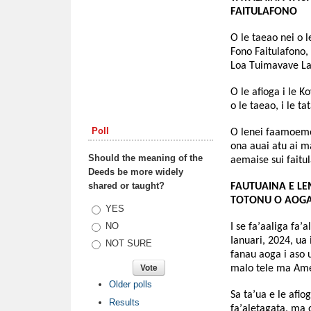
FAITULAFONO
O le taeao nei o l
Fono Faitulafono, 
Loa Tuimavave Laup
O le afioga i le 
o le taeao, i le ta
Poll
O lenei faamoemoe
ona auai atu ai m
Should the meaning of the
aemaise sui faitu
Deeds be more widely
shared or taught?
FAUTUAINA E LE
TOTONU O AOG
Choices
YES
NO
I se fa’aaliga fa’
Ianuari, 2024, ua
NOT SURE
fanau aoga i aso 
malo tele ma Am
Older polls
Sa ta’ua e le afio
Results
fa’aletagata, ma 