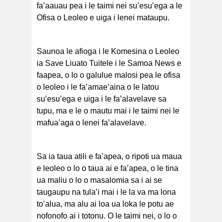
fa’aauau pea i le taimi nei su’esu’ega a le
Ofisa o Leoleo e uiga i lenei mataupu.
Saunoa le afioga i le Komesina o Leoleo
ia Save Liuato Tuitele i le Samoa News e
faapea, o lo o galulue malosi pea le ofisa
o leoleo i le fa’amae’aina o le latou
su’esu’ega e uiga i le fa’alavelave sa
tupu, ma e le o mautu mai i le taimi nei le
mafua’aga o lenei fa’alavelave.
Sa ia taua atili e fa’apea, o ripoti ua maua
e leoleo o lo o taua ai e fa’apea, o le tina
ua maliu o lo o masalomia sa i ai se
taugaupu na tula’i mai i le la va ma lona
to’alua, ma alu ai loa ua loka le potu ae
nofonofo ai i totonu. O le taimi nei, o lo o