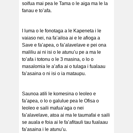
soifua mai pea le Tama o le aiga ma le la
fanau e to’afa.
I luma o le fonotaga a le Kapeneta i le
vaiaso nei, na fa’ailoa ai e le afioga a
Save e fa’apea, o fa’alavelave e pei ona
maliliu ai ni isi o le atunu’u pe a ma le
to’afa i totonu o le 3 masina, o lo o
masalomia le a’afia ai o tulaga i fualaau
fa’asaina o ni isi o ia mataupu.
Saunoa atili le komesina o leoleo e
fa’apea, o lo o galulue pea le Ofisa o
leoleo e saili mafua’aga o nei
fa’alavelave, atoa ai ma le taumafai e saili
se auala e foia ai le fa’afitauli tau fualaau
fa’asaina i le atunu’u.