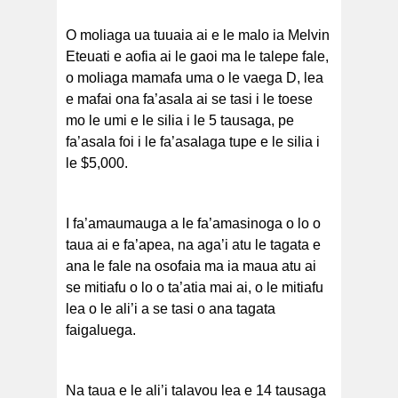
O moliaga ua tuuaia ai e le malo ia Melvin
Eteuati e aofia ai le gaoi ma le talepe fale,
o moliaga mamafa uma o le vaega D, lea
e mafai ona fa’asala ai se tasi i le toese
mo le umi e le silia i le 5 tausaga, pe
fa’asala foi i le fa’asalaga tupe e le silia i
le $5,000.
I fa’amaumauga a le fa’amasinoga o lo o
taua ai e fa’apea, na aga’i atu le tagata e
ana le fale na osofaia ma ia maua atu ai
se mitiafu o lo o ta’atia mai ai, o le mitiafu
lea o le ali’i a se tasi o ana tagata
faigaluega.
Na taua e le ali’i talavou lea e 14 tausaga