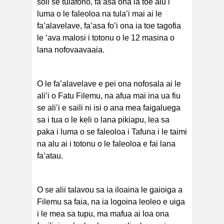
soli se tulafono, fa’asa ona ia toe alu i
luma o le faleoloa na tula’i mai ai le
fa’alavelave, fa’asa fo’i ona ia toe tagofia
le ‘ava malosi i totonu o le 12 masina o
lana nofovaavaaia.
O le fa’alavelave e pei ona nofosala ai le
ali’i o Fatu Filemu, na afua mai ina ua fiu
se ali’i e saili ni isi o ana mea faigaluega
sa i tua o le keli o lana pikiapu, lea sa
paka i luma o se faleoloa i Tafuna i le taimi
na alu ai i totonu o le faleoloa e fai lana
fa’atau.
O se alii talavou sa ia iloaina le gaioiga a
Filemu sa faia, na ia logoina leoleo e uiga
i le mea sa tupu, ma mafua ai loa ona