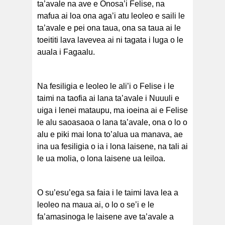
ta’avale na ave e Onosa’i Felise, na
mafua ai loa ona aga’i atu leoleo e saili le
ta’avale e pei ona taua, ona sa taua ai le
toeititi lava lavevea ai ni tagata i luga o le
auala i Fagaalu.
Na fesiligia e leoleo le ali’i o Felise i le
taimi na taofia ai lana ta’avale i Nuuuli e
uiga i lenei mataupu, ma ioeina ai e Felise
le alu saoasaoa o lana ta’avale, ona o lo o
alu e piki mai lona to’alua ua manava, ae
ina ua fesiligia o ia i lona laisene, na tali ai
le ua molia, o lona laisene ua leiloa.
O su’esu’ega sa faia i le taimi lava lea a
leoleo na maua ai, o lo o se’i e le
fa’amasinoga le laisene ave ta’avale a