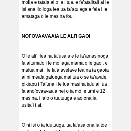
molia e tatala ai o ia i tua, e fa’atalitali ai le
isi ana iloiloga lea ua fa’atulaga e faia i le
amataga o le masina fou.
NOFOVAAVAAIA LE ALI’I GAOI
O le ali’i lea na ta’usala e le fa’amasinoga
fa’aitumalo i le moliaga mama o le gaoi, e
mafua mai i le fa’alavelave lea na ia gaoia
ai ni meafaigaluega mai tua o se ta’avale
pikiapu i Tafuna i le lua masina talu ai, ua
fa’anofovaavaaia nei o ia mo le umi e 12
masina, i lalo o tuutuuga e ao ona ia
usita’i i ai.
O ni isi o ia tuutuuga, ua fa’asa ona ia toe