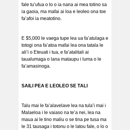
fale tu’ufua o lo o ia nana ai mea totino sa
ia gaoia, ma mafai ai loa e leoleo ona toe
fa’afoi ia meatotino.
E $5,000 le vaega tupe lea ua fa’atulaga e
totogi ona fa’atoa mafai lea ona tatala le
ali’i o Eteuati i tua, e fa’atalitali ai
taualumaga o lana mataupu i luma o le
fa’amasinoga.
SAILI PEA E LEOLEO SE TALI
Talu mai le fa’alavelave lea na tula’i mai i
Malaeloa i le vaiaso na te’a nei, lea na
maua ai le tino maliu o se tina pe tusa ma
le 31 tausaga i totonu o le latou fale, o lo o