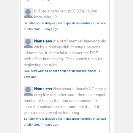
G
That a hefty rent ($60,000), to you
know who...?
Senator who is dialysis patient questions reliability of service
at LBJ clinic
·
3 days ago
Nameless
If a staff member inadvertently
clicks a dubious link or enters personal
information, it is crucial to contact the DOE
tech office immediately. Then punish them for
neglecting the rules.
DOE staff warned about danger of unsolicited emails
·
4
days ago
Nameless
How about a thought? Create a
wing like any other ward, then have equal
amount of rooms that can accommodate at
least 3-4 patients per rom and treat it as if it
were a regular ward with rotating...
Senator who is dialysis patient questions reliability of service
at LBJ clinic
·
4 days ago