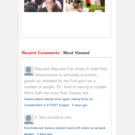
Recent Comments
Most Viewed
Maynard Maynard
Fair share to build their
infrastructure to stimulate economic
growth as intended by the Fed govt not a
number of people. Eh, tired of having to explain.
We're both not even from Swains but...
Swains Island faipule once again asking Fono for
consideration in FY2027 budget
·
3 days ago
G
She should've won.
First American Samoa resident earns UH online social work
degree
·
3 days ago