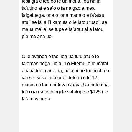
fesiligia e leoleo le ua molia, lea na ia
ta’utino ai e sa’o o ia na gaoia mea
faigaluega, ona o lona mana’o e fa’atau
atu i se isi ali’i kamuta o le latou tuaoi, ae
maua mai ai se tupe e fa’atau ai a latou
pia ma ana uo.
O le avanoa e tasi lea ua tu’u atu e le
fa’amasinoga i le ali’i o Filemu, e le mafai
ona ia toe mauaina, pe afai ae toe molia o
ia i se isi solitulafono i totonu o le 12
masina o lana nofovaavaaia. Ua poloaina
fo’i o ia na te totogi le salatupe e $125 i le
fa’amasinoga.