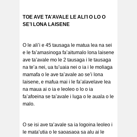
TOE AVE TA’AVALE LE ALI’I O LO O
SE’I LONA LAISENE
O le ali’i e 45 tausaga le matua lea na sei
e le fa’amasinoga fa’aitumalo lona laisene
ave ta’avale mo le 2 tausaga i le tausaga
na te’a nei, ua tu’uaia nei o ia i le moliaga
mamafa o le ave ta’avale ao se’i lona
laisene, e mafua mai i le fa’alavelave lea
na maua ai o ia e leoleo o lo o ia
fa’afoeina se ta’avale i luga o le auala o le
malo.
O se isi ave ta’avale sa ia logoina leoleo i
le mata’utia o le saoasaoa sa alu ai le