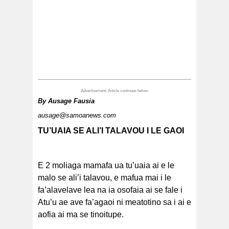
By
Ausage Fausia
ausage@samoanews.com
TU’UAIA SE ALI’I TALAVOU I LE GAOI
E 2 moliaga mamafa ua tu’uaia ai e le
malo se ali’i talavou, e mafua mai i le
fa’alavelave lea na ia osofaia ai se fale i
Atu’u ae ave fa’agaoi ni meatotino sa i ai e
aofia ai ma se tinoitupe.