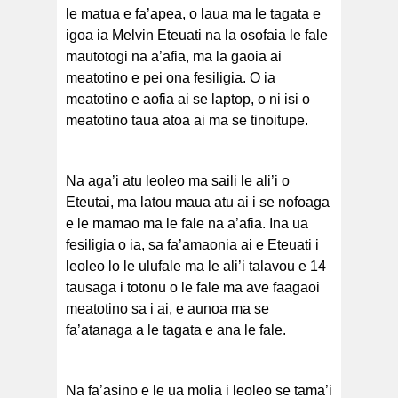
le matua e fa’apea, o laua ma le tagata e
igoa ia Melvin Eteuati na la osofaia le fale
mautotogi na a’afia, ma la gaoia ai
meatotino e pei ona fesiligia. O ia
meatotino e aofia ai se laptop, o ni isi o
meatotino taua atoa ai ma se tinoitupe.
Na aga’i atu leoleo ma saili le ali’i o
Eteutai, ma latou maua atu ai i se nofoaga
e le mamao ma le fale na a’afia. Ina ua
fesiligia o ia, sa fa’amaonia ai e Eteuati i
leoleo lo le ulufale ma le ali’i talavou e 14
tausaga i totonu o le fale ma ave faagaoi
meatotino sa i ai, e aunoa ma se
fa’atanaga a le tagata e ana le fale.
Na fa’asino e le ua molia i leoleo se tama’i