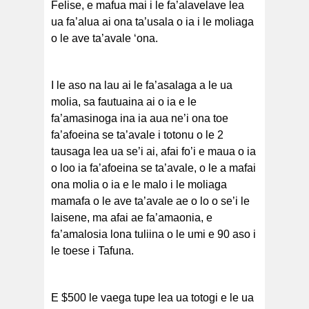
Felise, e mafua mai i le fa’alavelave lea
ua fa’alua ai ona ta’usala o ia i le moliaga
o le ave ta’avale ‘ona.
I le aso na lau ai le fa’asalaga a le ua
molia, sa fautuaina ai o ia e le
fa’amasinoga ina ia aua ne’i ona toe
fa’afoeina se ta’avale i totonu o le 2
tausaga lea ua se’i ai, afai fo’i e maua o ia
o loo ia fa’afoeina se ta’avale, o le a mafai
ona molia o ia e le malo i le moliaga
mamafa o le ave ta’avale ae o lo o se’i le
laisene, ma afai ae fa’amaonia, e
fa’amalosia lona tuliina o le umi e 90 aso i
le toese i Tafuna.
E $500 le vaega tupe lea ua totogi e le ua