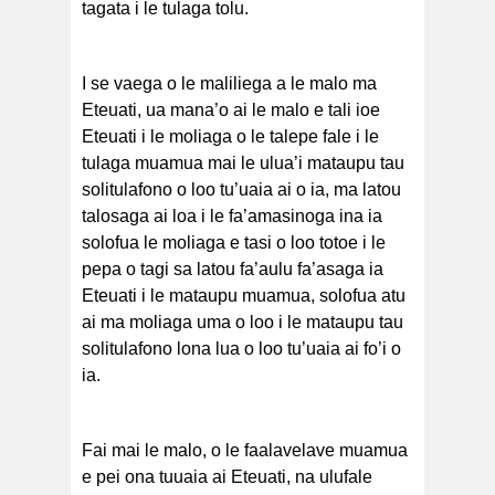
tagata i le tulaga tolu.
I se vaega o le maliliega a le malo ma
Eteuati, ua mana’o ai le malo e tali ioe
Eteuati i le moliaga o le talepe fale i le
tulaga muamua mai le ulua’i mataupu tau
solitulafono o loo tu’uaia ai o ia, ma latou
talosaga ai loa i le fa’amasinoga ina ia
solofua le moliaga e tasi o loo totoe i le
pepa o tagi sa latou fa’aulu fa’asaga ia
Eteuati i le mataupu muamua, solofua atu
ai ma moliaga uma o loo i le mataupu tau
solitulafono lona lua o loo tu’uaia ai fo’i o
ia.
Fai mai le malo, o le faalavelave muamua
e pei ona tuuaia ai Eteuati, na ulufale