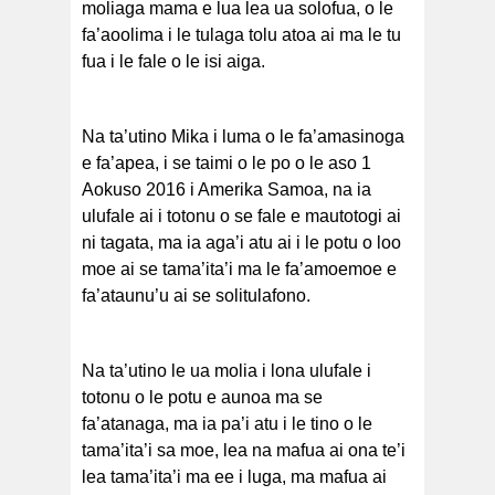
moliaga mama e lua lea ua solofua, o le
fa’aoolima i le tulaga tolu atoa ai ma le tu
fua i le fale o le isi aiga.
Na ta’utino Mika i luma o le fa’amasinoga
e fa’apea, i se taimi o le po o le aso 1
Aokuso 2016 i Amerika Samoa, na ia
ulufale ai i totonu o se fale e mautotogi ai
ni tagata, ma ia aga’i atu ai i le potu o loo
moe ai se tama’ita’i ma le fa’amoemoe e
fa’ataunu’u ai se solitulafono.
Na ta’utino le ua molia i lona ulufale i
totonu o le potu e aunoa ma se
fa’atanaga, ma ia pa’i atu i le tino o le
tama’ita’i sa moe, lea na mafua ai ona te’i
lea tama’ita’i ma ee i luga, ma mafua ai