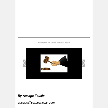
1
/
1
By
Ausage Fausia
ausage@samoanews.com