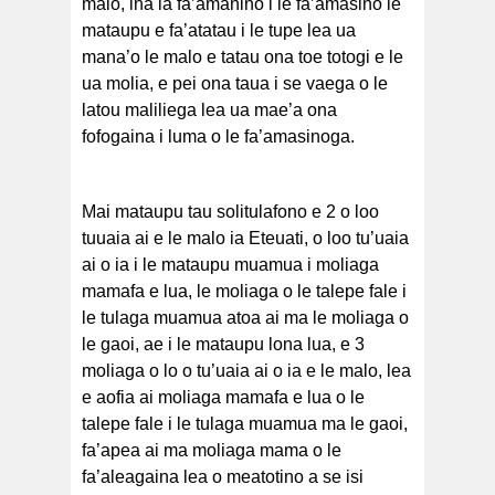
malo, ina ia fa’amanino i le fa’amasino le
mataupu e fa’atatau i le tupe lea ua
mana’o le malo e tatau ona toe totogi e le
ua molia, e pei ona taua i se vaega o le
latou maliliega lea ua mae’a ona
fofogaina i luma o le fa’amasinoga.
Mai mataupu tau solitulafono e 2 o loo
tuuaia ai e le malo ia Eteuati, o loo tu’uaia
ai o ia i le mataupu muamua i moliaga
mamafa e lua, le moliaga o le talepe fale i
le tulaga muamua atoa ai ma le moliaga o
le gaoi, ae i le mataupu lona lua, e 3
moliaga o lo o tu’uaia ai o ia e le malo, lea
e aofia ai moliaga mamafa e lua o le
talepe fale i le tulaga muamua ma le gaoi,
fa’apea ai ma moliaga mama o le
fa’aleagaina lea o meatotino a se isi