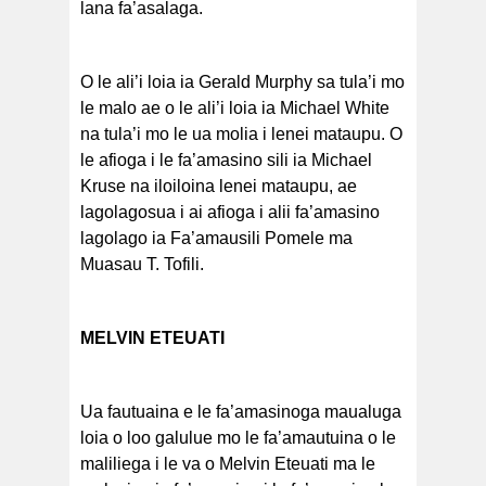
lana fa’asalaga.
O le ali’i loia ia Gerald Murphy sa tula’i mo
le malo ae o le ali’i loia ia Michael White
na tula’i mo le ua molia i lenei mataupu. O
le afioga i le fa’amasino sili ia Michael
Kruse na iloiloina lenei mataupu, ae
lagolagosua i ai afioga i alii fa’amasino
lagolago ia Fa’amausili Pomele ma
Muasau T. Tofili.
MELVIN ETEUATI
Ua fautuaina e le fa’amasinoga maualuga
loia o loo galulue mo le fa’amautuina o le
maliliega i le va o Melvin Eteuati ma le