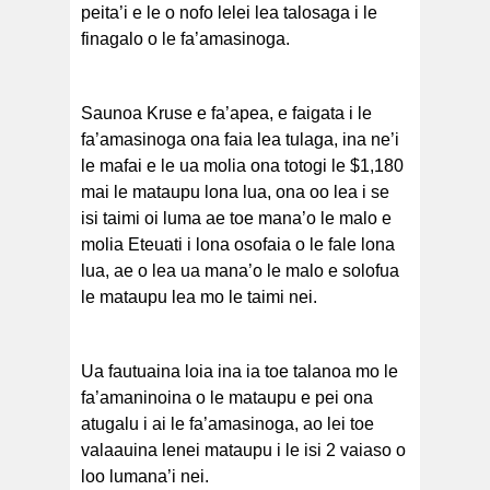
peita’i e le o nofo lelei lea talosaga i le
finagalo o le fa’amasinoga.
Saunoa Kruse e fa’apea, e faigata i le
fa’amasinoga ona faia lea tulaga, ina ne’i
le mafai e le ua molia ona totogi le $1,180
mai le mataupu lona lua, ona oo lea i se
isi taimi oi luma ae toe mana’o le malo e
molia Eteuati i lona osofaia o le fale lona
lua, ae o lea ua mana’o le malo e solofua
le mataupu lea mo le taimi nei.
Ua fautuaina loia ina ia toe talanoa mo le
fa’amaninoina o le mataupu e pei ona
atugalu i ai le fa’amasinoga, ao lei toe
valaauina lenei mataupu i le isi 2 vaiaso o
loo lumana’i nei.