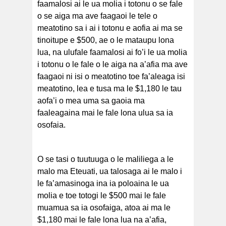
faamalosi ai le ua molia i totonu o se fale
o se aiga ma ave faagaoi le tele o
meatotino sa i ai i totonu e aofia ai ma se
tinoitupe e $500, ae o le mataupu lona
lua, na ulufale faamalosi ai fo’i le ua molia
i totonu o le fale o le aiga na a’afia ma ave
faagaoi ni isi o meatotino toe fa’aleaga isi
meatotino, lea e tusa ma le $1,180 le tau
aofa’i o mea uma sa gaoia ma
faaleagaina mai le fale lona ulua sa ia
osofaia.
O se tasi o tuutuuga o le maliliega a le
malo ma Eteuati, ua talosaga ai le malo i
le fa’amasinoga ina ia poloaina le ua
molia e toe totogi le $500 mai le fale
muamua sa ia osofaiga, atoa ai ma le
$1,180 mai le fale lona lua na a’afia,