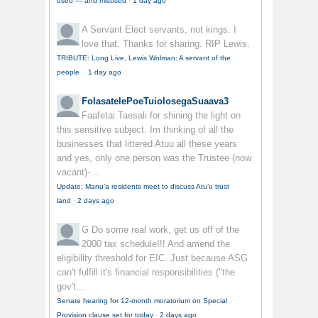
used — and misused
·
1 day ago
A Servant
Elect servants, not kings. I
love that. Thanks for sharing. RIP Lewis.
TRIBUTE: Long Live, Lewis Wolman: A servant of the
people
·
1 day ago
FolasatelePoeTuiolosegaSuaava3
Faafetai Taesali for shining the light on
this sensitive subject. Im thinking of all the
businesses that littered Atuu all these years
and yes, only one person was the Trustee (now
vacant)-...
Update: Manu’a residents meet to discuss Atu’u trust
land
·
2 days ago
G
Do some real work, get us off of the
2000 tax schedule!!! And amend the
eligibility threshold for EIC. Just because ASG
can't fulfill it's financial responsibilities ("the
gov't...
Senate hearing for 12-month moratorium on Special
Provision clause set for today
·
2 days ago