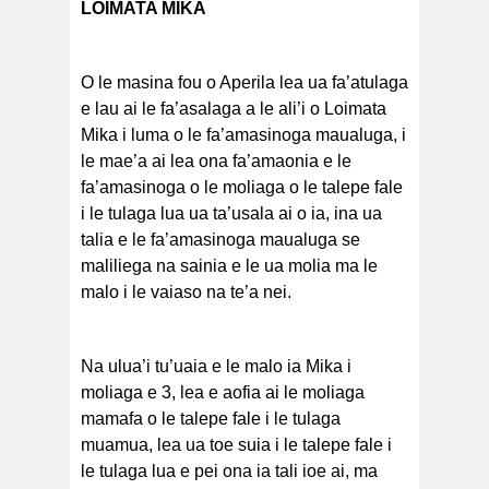
LOIMATA MIKA
O le masina fou o Aperila lea ua fa’atulaga
e lau ai le fa’asalaga a le ali’i o Loimata
Mika i luma o le fa’amasinoga maualuga, i
le mae’a ai lea ona fa’amaonia e le
fa’amasinoga o le moliaga o le talepe fale
i le tulaga lua ua ta’usala ai o ia, ina ua
talia e le fa’amasinoga maualuga se
maliliega na sainia e le ua molia ma le
malo i le vaiaso na te’a nei.
Na ulua’i tu’uaia e le malo ia Mika i
moliaga e 3, lea e aofia ai le moliaga
mamafa o le talepe fale i le tulaga
muamua, lea ua toe suia i le talepe fale i
le tulaga lua e pei ona ia tali ioe ai, ma