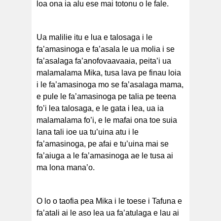
loa ona ia alu ese mai totonu o le fale.
Ua malilie itu e lua e talosaga i le
fa’amasinoga e fa’asala le ua molia i se
fa’asalaga fa’anofovaavaaia, peita’i ua
malamalama Mika, tusa lava pe finau loia
i le fa’amasinoga mo se fa’asalaga mama,
e pule le fa’amasinoga pe talia pe teena
fo’i lea talosaga, e le gata i lea, ua ia
malamalama fo’i, e le mafai ona toe suia
lana tali ioe ua tu’uina atu i le
fa’amasinoga, pe afai e tu’uina mai se
fa’aiuga a le fa’amasinoga ae le tusa ai
ma lona mana’o.
O lo o taofia pea Mika i le toese i Tafuna e
fa’atali ai le aso lea ua fa’atulaga e lau ai